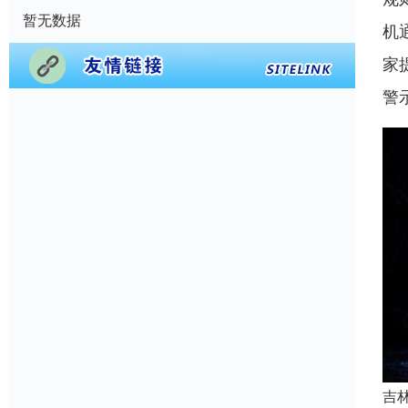
暂无数据
机
家
警
吉