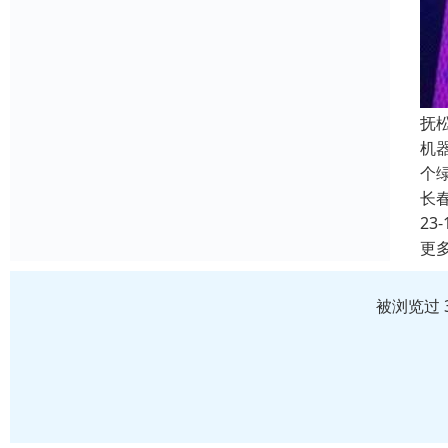
抚
机
个绿
长
23-
更
被浏览过 