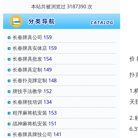
本站共被浏览过 3187390 次
长春牌具公司
159
长春牌具实体店
159
价
长春牌具批发
154
长春牌具定制
149
扑
长春扑克牌定制
148
1
牌技手法教学
152
天
长春牌技培训
134
程序麻将机安装
153
2
战神麻将机安装
151
6.
长春牌具牌技公司
141