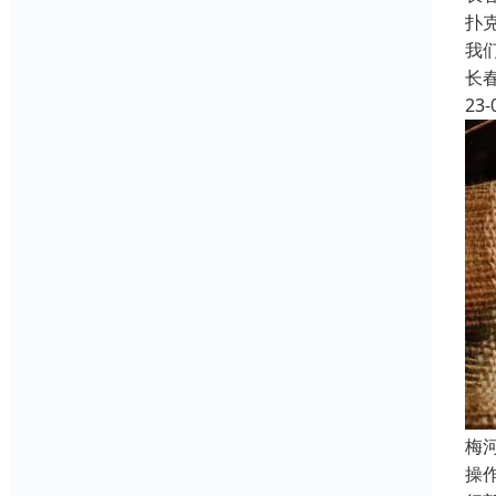
扑克
我们
长
23-
梅
操