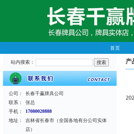
首页
产
站内搜索：
公司：
长春千赢牌具公司
20
联系：
张总
手机：
17080028888
地址：
吉林省长春市（全国各地有分公司实体
店）