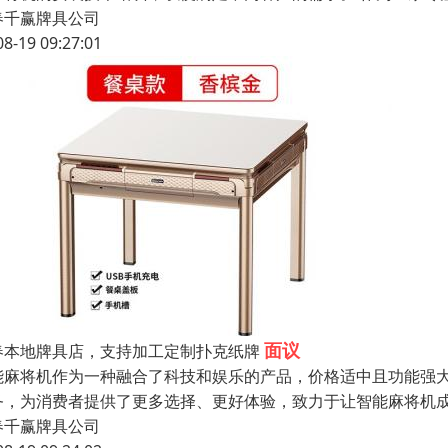
春千赢牌具公司
08-19 09:27:01
面议
春本地牌具店，支持加工定制扑克纸牌
能麻将机作为一种融合了科技和娱乐的产品，价格适中且功能强
务，为消费者提供了更多选择、更好体验，致力于让智能麻将机
春千赢牌具公司