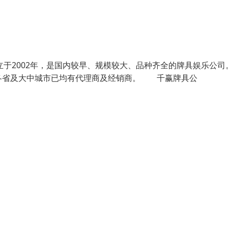
成立于2002年，是国内较早、规模较大、品种齐全的牌具娱乐公司
各省及大中城市已均有代理商及经销商。 千赢牌具公