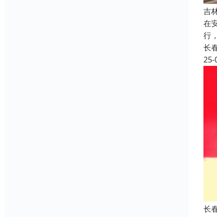
吉
在
行
长
25-
长