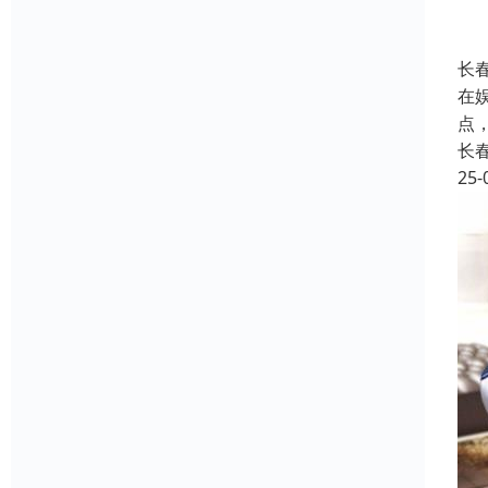
长
在
点
长
25-