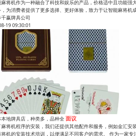
能麻将机作为一种融合了科技和娱乐的产品，价格适中且功能强
务，为消费者提供了更多选择、更好体验，致力于让智能麻将机
春千赢牌具公司
08-19 09:30:01
面议
林本地牌具店，种类多，品种全
了麻将机程序的安装，我们还提供其他配件和服务，例如金汇安装
麻将机的安装技术培训，以便满足不同客户的需求。 作为一家专