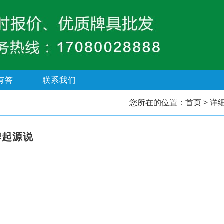
有答
联系我们
您所在的位置：
首页
> 详
牌起源说