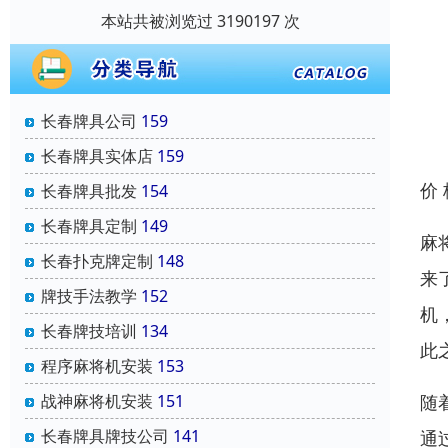
本站共被浏览过 3190197 次
长春牌具公司
159
长春牌具实体店
159
价
长春牌具批发
154
长春牌具定制
149
麻
长春扑克牌定制
148
来
牌技手法教学
152
机
长春牌技培训
134
此
程序麻将机安装
153
随
战神麻将机安装
151
长春牌具牌技公司
141
通