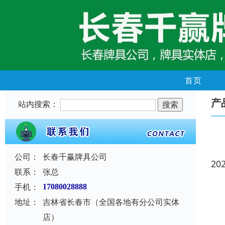
首页
产
站内搜索：
公司：
长春千赢牌具公司
20
联系：
张总
手机：
17080028888
地址：
吉林省长春市（全国各地有分公司实体
店）