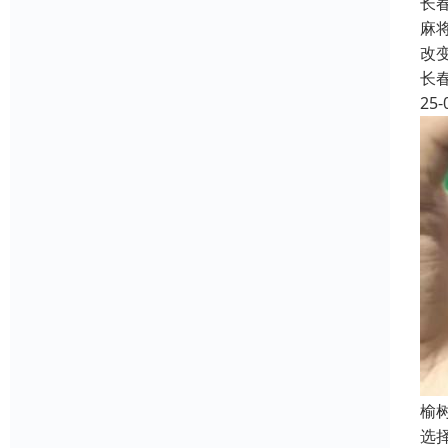
长
麻
改
长
25-
榆
选