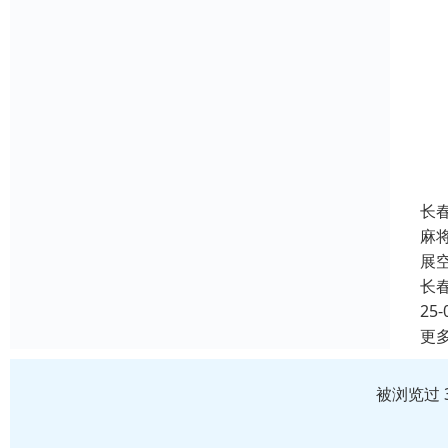
长
麻
展
长
25-
更
被浏览过 