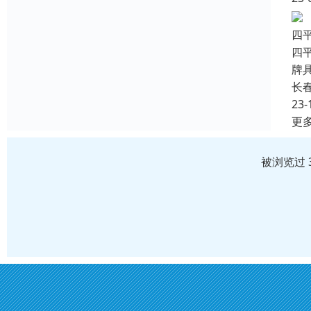
四
四
牌
长
23-
更
被浏览过 