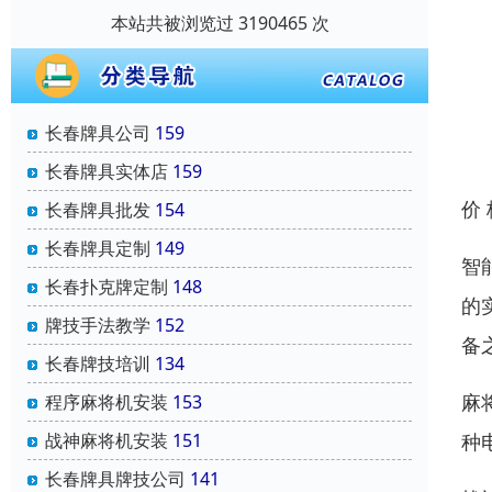
本站共被浏览过 3190465 次
长春牌具公司
159
长春牌具实体店
159
价
长春牌具批发
154
长春牌具定制
149
智
长春扑克牌定制
148
的
牌技手法教学
152
备
长春牌技培训
134
麻
程序麻将机安装
153
种
战神麻将机安装
151
长春牌具牌技公司
141