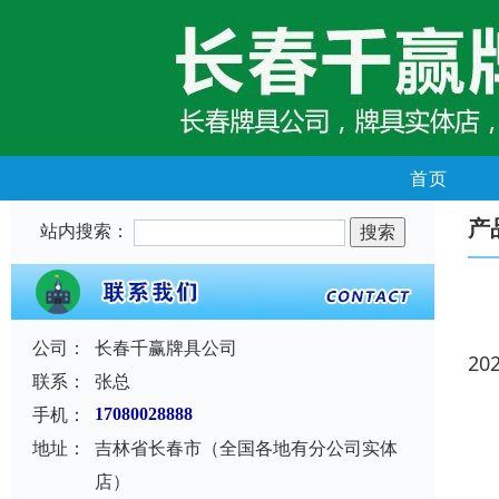
首页
产
站内搜索：
公司：
长春千赢牌具公司
20
联系：
张总
手机：
17080028888
地址：
吉林省长春市（全国各地有分公司实体
店）