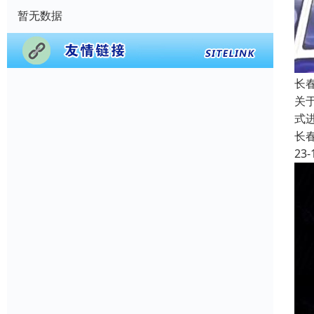
暂无数据
长
关
式
长
23-